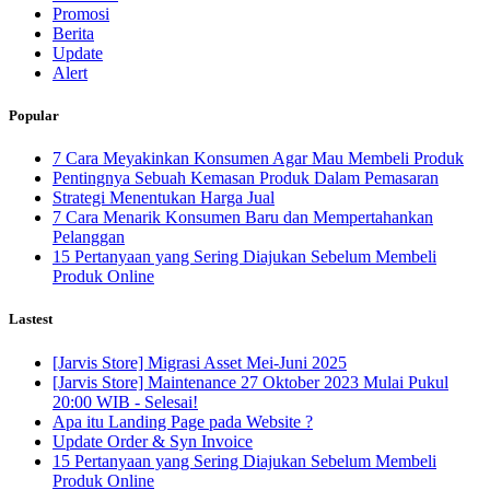
Promosi
Berita
Update
Alert
Popular
7 Cara Meyakinkan Konsumen Agar Mau Membeli Produk
Pentingnya Sebuah Kemasan Produk Dalam Pemasaran
Strategi Menentukan Harga Jual
7 Cara Menarik Konsumen Baru dan Mempertahankan
Pelanggan
15 Pertanyaan yang Sering Diajukan Sebelum Membeli
Produk Online
Lastest
[Jarvis Store] Migrasi Asset Mei-Juni 2025
[Jarvis Store] Maintenance 27 Oktober 2023 Mulai Pukul
20:00 WIB - Selesai!
Apa itu Landing Page pada Website ?
Update Order & Syn Invoice
15 Pertanyaan yang Sering Diajukan Sebelum Membeli
Produk Online