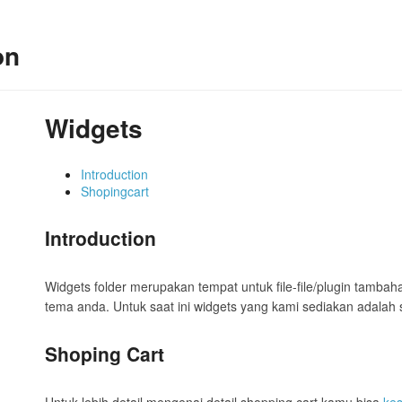
on
Widgets
Introduction
Shopingcart
Introduction
Widgets folder merupakan tempat untuk file-file/plugin tamba
tema anda. Untuk saat ini widgets yang kami sediakan adalah 
Shoping Cart
Untuk lebih detail mengenai detail shopping cart kamu bisa
kes